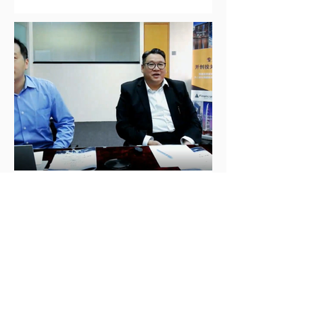
Stop ESG Online
Management Platform
for Enterprises
Sep 16, 2021
The 18th Scaling New
Heights Asia Investment
Forum 2021